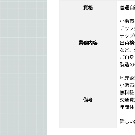
資格
普通自
小浜市
チップ
チップ
業務内容
出荷検
など、
ご自身
製造の
地元企
小浜市
無料駐
備考
交通費
年間休
詳しい