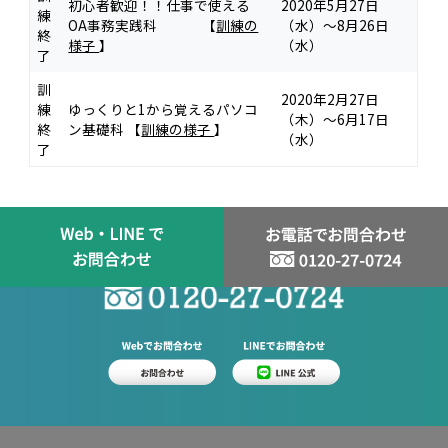
初心者歓迎！！仕事で使える
2020年5月27日
練
OA事務実践科 【
訓練の
（水）～8月26日
終
様子
】
（水）
了
訓
2020年2月27日
練
ゆっくりと1から覚えるパソコ
（木）～6月17日
終
ン基礎科 【
訓練の様子
】
（水）
了
スタッフ登録はお問い合わせから