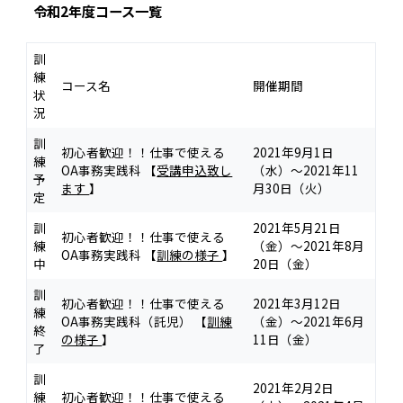
令和2年度コース一覧
訓
練
コース名
開催期間
状
況
訓
初心者歓迎！！仕事で使える
2021年9月1日
練
OA事務実践科 【
受講申込致し
（水）～2021年11
予
ます
】
月30日（火）
定
訓
2021年5月21日
初心者歓迎！！仕事で使える
練
（金）～2021年8月
OA事務実践科 【
訓練の様子
】
中
20日（金）
訓
初心者歓迎！！仕事で使える
2021年3月12日
練
OA事務実践科（託児） 【
訓練
（金）～2021年6月
終
の様子
】
11日（金）
了
訓
2021年2月2日
練
初心者歓迎！！仕事で使える