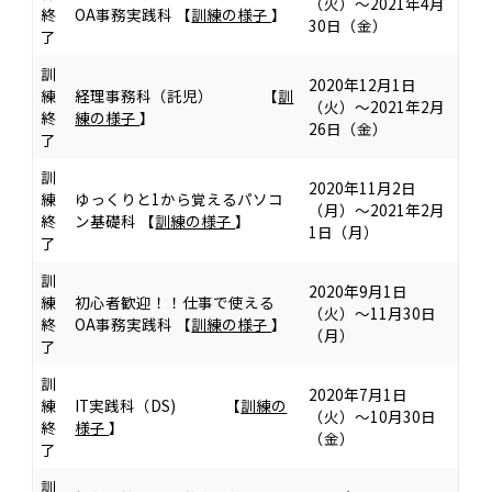
（火）～2021年4月
終
OA事務実践科 【
訓練の様子
】
30日（金）
了
訓
2020年12月1日
練
経理事務科（託児） 【
訓
（火）～2021年2月
終
練の様子
】
26日（金）
了
訓
2020年11月2日
練
ゆっくりと1から覚えるパソコ
（月）～2021年2月
終
ン基礎科 【
訓練の様子
】
1日（月）
了
訓
2020年9月1日
練
初心者歓迎！！仕事で使える
（火）～11月30日
終
OA事務実践科 【
訓練の様子
】
（月）
了
訓
2020年7月1日
練
IT実践科（DS) 【
訓練の
（火）～10月30日
終
様子
】
（金）
了
訓